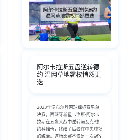
阿尔卡拉斯五盘逆转德
约 温网草地霸权悄然更
迭
2023年温布尔登网球锦标赛男单
决赛，西班牙新星卡洛斯·阿尔卡
拉斯在五盘大战中逆转诺瓦克·德
约科维奇，终结了后者在中央球场
的统治。这场比赛不仅是一次冠军