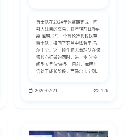
勇士队在2024年休赛期完成一笔
引人注目的交易，将年轻前锋乔纳
森·库明加与一个首轮选秀权送至
爵士队，换回了芬兰中锋劳里·马
尔卡宁。这一操作标志着球队在保
留核心框架的同时，进一步向“空
间型五号位”转型。目前，库明加
仍处于成长阶段，而马尔卡宁则...
2026-07-21
126