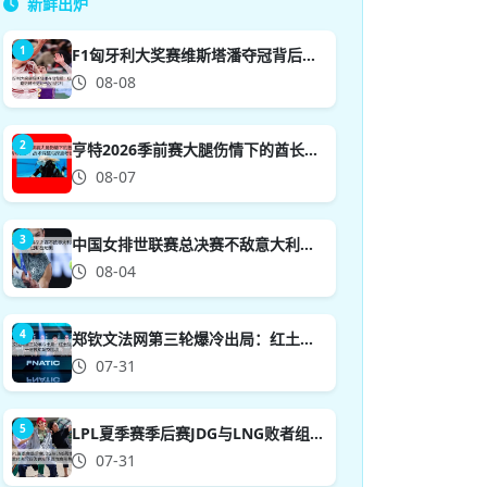
新鲜出炉
1
F1匈牙利大奖赛维斯塔潘夺冠背后：红牛策略组精准进站击败法拉
08-08
2
亨特2026季前赛大腿伤情下的酋长传球保护：战术调整与深度考
08-07
3
中国女排世联赛总决赛不敌意大利暴露出哪些短板
08-04
4
郑钦文法网第三轮爆冷出局：红土战术单一与教练调整困境
07-31
5
LPL夏季赛季后赛JDG与LNG败者组对决后双败赛制下冒泡赛
07-31