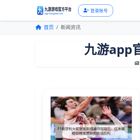
登录账号
首页
新闻资讯
九游app