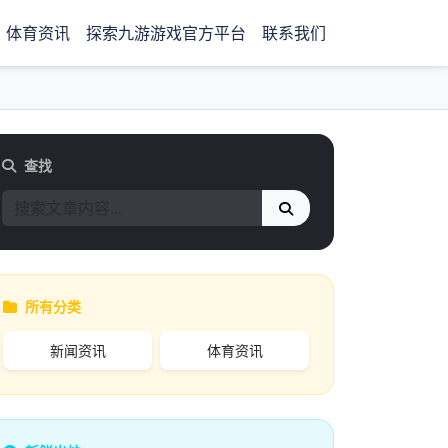
体育资讯
探索九游游戏官方平台
联系我们
查找
所有分类
新闻资讯
体育资讯